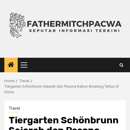
Skip
to
content
Primary
Menu
Home
Travel
Tiergarten Schönbrunn Sejarah dan Pesona Kebun Binatang Tertua di
Dunia
Travel
Tiergarten Schönbrunn