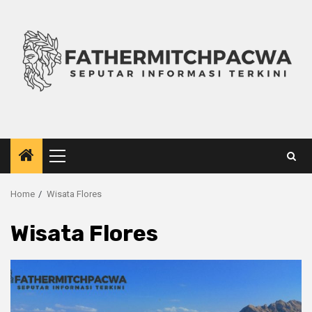
Skip
to
content
Primary
Menu
Home
Wisata Flores
Wisata Flores