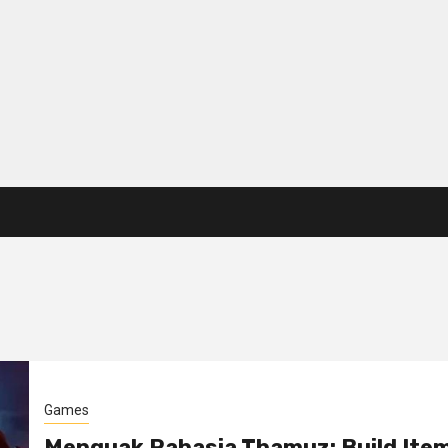
Games
Menguak Rahasia Thamuz: Build Ite