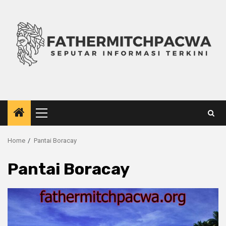
Skip
to
content
Primary
Menu
Home
Pantai Boracay
Pantai Boracay