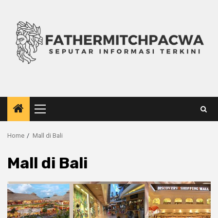
Skip
to
content
Primary
Menu
Home
Mall di Bali
Mall di Bali