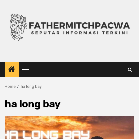
Skip
to
content
Primary
Menu
Home
ha long bay
ha long bay