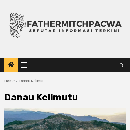
Skip
to
content
Primary
Menu
Home
Danau Kelimutu
Danau Kelimutu