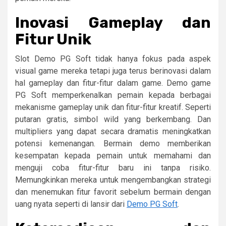
Inovasi Gameplay dan
Fitur Unik
Slot Demo PG Soft tidak hanya fokus pada aspek
visual game mereka tetapi juga terus berinovasi dalam
hal gameplay dan fitur-fitur dalam game. Demo game
PG Soft memperkenalkan pemain kepada berbagai
mekanisme gameplay unik dan fitur-fitur kreatif. Seperti
putaran gratis, simbol wild yang berkembang. Dan
multipliers yang dapat secara dramatis meningkatkan
potensi kemenangan. Bermain demo memberikan
kesempatan kepada pemain untuk memahami dan
menguji coba fitur-fitur baru ini tanpa risiko.
Memungkinkan mereka untuk mengembangkan strategi
dan menemukan fitur favorit sebelum bermain dengan
uang nyata seperti di lansir dari
Demo PG Soft
.