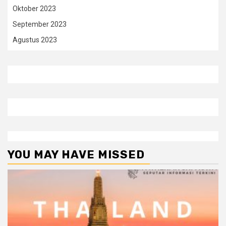
Oktober 2023
September 2023
Agustus 2023
YOU MAY HAVE MISSED