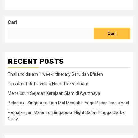
Cari
Cari
RECENT POSTS
Thailand dalam 1 week: Itinerary Seru dan Efisien
Tips dan Trik Traveling Hemat ke Vietnam
Menelusuri Sejarah Kerajaan Siam di Ayutthaya
Belanja di Singapura: Dari Mal Mewah hingga Pasar Tradisional
Petualangan Malam di Singapura: Night Safari hingga Clarke
Quay