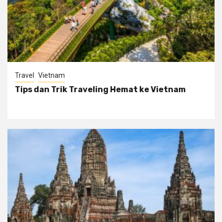
Travel
Vietnam
Tips dan Trik Traveling Hemat ke Vietnam