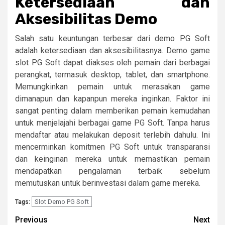
Ketersediaan dan
Aksesibilitas Demo
Salah satu keuntungan terbesar dari demo PG Soft
adalah ketersediaan dan aksesibilitasnya. Demo game
slot PG Soft dapat diakses oleh pemain dari berbagai
perangkat, termasuk desktop, tablet, dan smartphone.
Memungkinkan pemain untuk merasakan game
dimanapun dan kapanpun mereka inginkan. Faktor ini
sangat penting dalam memberikan pemain kemudahan
untuk menjelajahi berbagai game PG Soft. Tanpa harus
mendaftar atau melakukan deposit terlebih dahulu. Ini
mencerminkan komitmen PG Soft untuk transparansi
dan keinginan mereka untuk memastikan pemain
mendapatkan pengalaman terbaik sebelum
memutuskan untuk berinvestasi dalam game mereka.
Slot Demo PG Soft
Tags:
Continue
Previous
Next