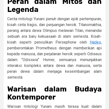
Peran dalam Mitos dan
Legenda
Cerita mitologi Yunani penuh dengan epik pertempuran,
kisah cinta tragis, dan perjuangan heroik. Titanomakhia,
perang antara dewa Olimpus melawan Titan, menandai
sebuah era baru kekuasaan di alam semesta. Kisah-
kisah seperti penculikan Persephone oleh
Hades
,
pemberontakan Prometheus dengan memberikan api
kepada manusia, dan perjalanan heroik seperti Odiseus
dalam “Odisseia” Homer, semuanya menunjukkan
interaksi kompleks antara dewa dan manusia, serta
peran dewa dalam menjaga keseimbangan alam
semesta.
Warisan dalam Budaya
Kontemporer
Warisan mitologi Yunani masih terasa kuat dalam