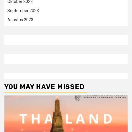
Oktober 2023
September 2023
Agustus 2023
YOU MAY HAVE MISSED