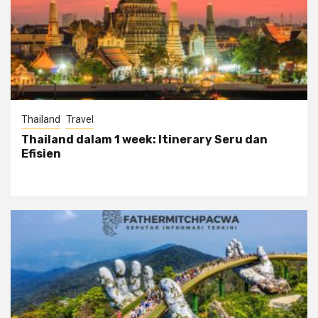
Thailand
Travel
Thailand dalam 1 week: Itinerary Seru dan
Efisien