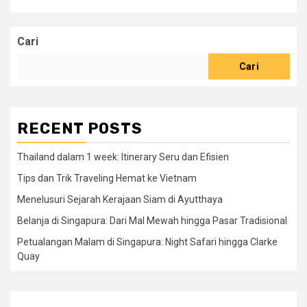
Cari
Cari
RECENT POSTS
Thailand dalam 1 week: Itinerary Seru dan Efisien
Tips dan Trik Traveling Hemat ke Vietnam
Menelusuri Sejarah Kerajaan Siam di Ayutthaya
Belanja di Singapura: Dari Mal Mewah hingga Pasar Tradisional
Petualangan Malam di Singapura: Night Safari hingga Clarke
Quay