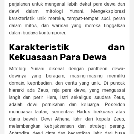
perjalanan untuk mengenal lebih dekat para dewa dan
dewi dalam mitologi Yunani. Mengeksplorasi
karakteristik unik mereka, tempat-tempat suci, peran
dalam mitos, dan warisan yang mereka tinggalkan
dalam budaya kontemporer.
Karakteristik dan
Kekuasaan Para Dewa
Mitologi Yunani dikenal dengan pantheon dewa-
dewinya yang beragam, masing-masing memiliki
domain, kepribadian, dan cerita yang unik. Di puncak
hierarki ada Zeus, raja para dewa, yang menguasai
langit dan petir. Hera, istri sekaligus saudara Zeus,
adalah dewi pernikahan dan keluarga. Poseidon
menguasai lautan, sementara Hades berkuasa atas
dunia bawah. Dewi Athena, lahir dari kepala Zeus,
melambangkan kebijaksanaan dan strategi perang.
Aphrodite, dewi cinta dan kecantikan, lahir dari busa