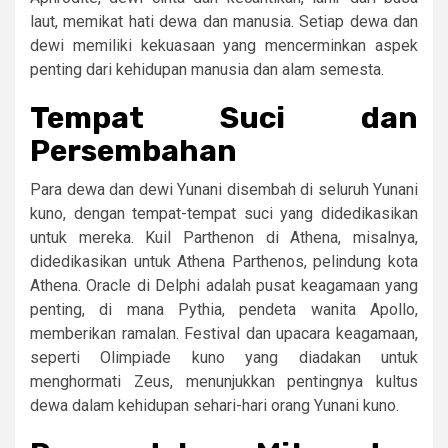
laut, memikat hati dewa dan manusia. Setiap dewa dan
dewi memiliki kekuasaan yang mencerminkan aspek
penting dari kehidupan manusia dan alam semesta.
Tempat Suci dan
Persembahan
Para dewa dan dewi Yunani disembah di seluruh Yunani
kuno, dengan tempat-tempat suci yang didedikasikan
untuk mereka. Kuil Parthenon di Athena, misalnya,
didedikasikan untuk Athena Parthenos, pelindung kota
Athena. Oracle di Delphi adalah pusat keagamaan yang
penting, di mana Pythia, pendeta wanita Apollo,
memberikan ramalan. Festival dan upacara keagamaan,
seperti Olimpiade kuno yang diadakan untuk
menghormati Zeus, menunjukkan pentingnya kultus
dewa dalam kehidupan sehari-hari orang Yunani kuno.