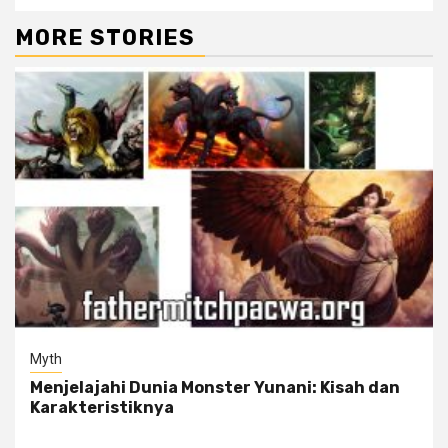
MORE STORIES
Myth
Menjelajahi Dunia Monster Yunani: Kisah dan
Karakteristiknya