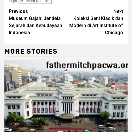
Museum Keramik
Tags:
Continue
Previous
Next
Museum Gajah: Jendela
Koleksi Seni Klasik dan
Reading
Sejarah dan Kebudayaan
Modern di Art Institute of
Indonesia
Chicago
MORE STORIES