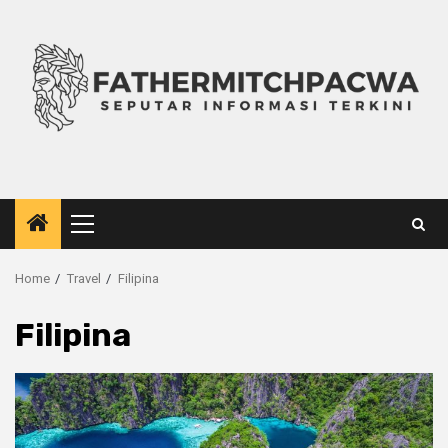
Skip
to
content
Primary
Menu
Home
Travel
Filipina
Filipina